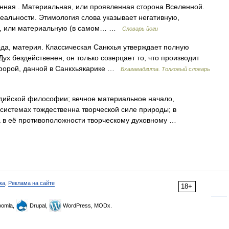
ренная . Материальная, или проявленная сторона Вселенной.
реальности. Этимология слова указывает негативную,
ую, или материальную (в самом… …
Словарь йоги
ода, материя. Классическая Санкхья утверждает полную
ух бездейственен, он только созерцает то, что производит
афорой, данной в Санкхьякарике …
Бхагавадгита. Толковый словарь
дийской философии; вечное материальное начало,
системах тождественна творческой силе природы; в
а в её противоположности творческому духовному …
ка
,
Реклама на сайте
18+
omla,
Drupal,
WordPress, MODx.