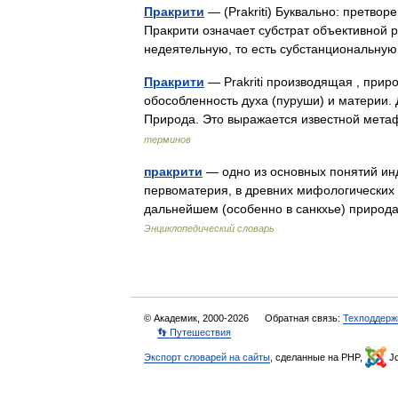
Пракрити
— (Prakriti) Буквально: претво
Пракрити означает субстрат объективной 
недеятельную, то есть субстанциональн
Пракрити
— Prakriti производящая , прир
обособленность духа (пуруши) и материи. Д
Природа. Это выражается известной мет
терминов
пракрити
— одно из основных понятий ин
первоматерия, в древних мифологических 
дальнейшем (особенно в санкхье) природ
Энциклопедический словарь
© Академик, 2000-2026
Обратная связь:
Техподдерж
👣 Путешествия
Экспорт словарей на сайты
, сделанные на PHP,
Jo