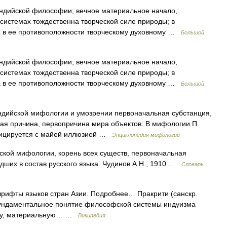
ндийской философии; вечное материальное начало,
системах тождественна творческой силе природы; в
а в ее противоположности творческому духовному …
Большой
ндийской философии; вечное материальное начало,
системах тождественна творческой силе природы; в
а в ее противоположности творческому духовному …
Большой
неиндийской мифологии и умозрении первоначальная субстанция,
ая причина, первопричина мира объектов. В мифологии П.
фицируется с майей иллюзией …
Энциклопедия мифологии
ской мифологии, корень всех существ, первоначальная
дших в состав русского языка. Чудинов А.Н., 1910 …
Словарь
шрифты языков стран Азии. Подробнее… Пракрити (санскр.
) фундаментальное понятие философской системы индуизма
оду, материальную… …
Википедия