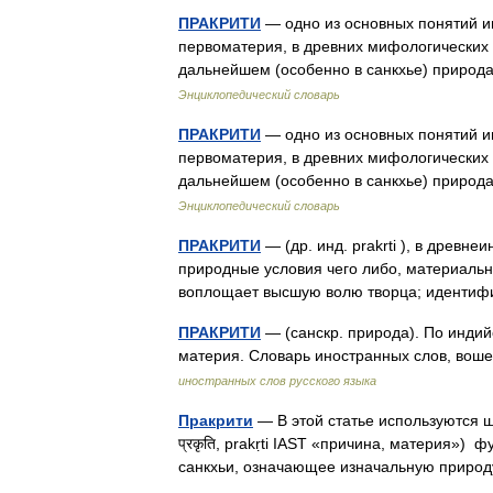
ПРАКРИТИ
— одно из основных понятий и
первоматерия, в древних мифологических 
дальнейшем (особенно в санкхье) природ
Энциклопедический словарь
ПРАКРИТИ
— одно из основных понятий и
первоматерия, в древних мифологических 
дальнейшем (особенно в санкхье) природ
Энциклопедический словарь
ПРАКРИТИ
— (др. инд. prakrti ), в древ
природные условия чего либо, материальн
воплощает высшую волю творца; иденти
ПРАКРИТИ
— (санскр. природа). По индий
материя. Словарь иностранных слов, воше
иностранных слов русского языка
Пракрити
— В этой статье используются 
प्रकृति, prakṛti IAST «причина, материя»
санкхьи, означающее изначальную прир