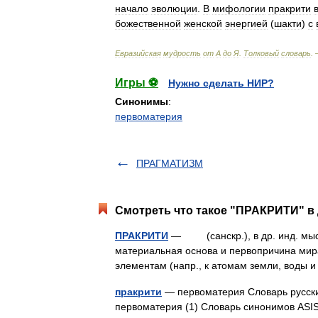
начало
эволюции
.
В
мифологии
пракрити
божественной
женской
энергией
(
шакти
)
с
Евразийская
мудрость
от
А
до
Я
.
Толковый
словарь
.
Игры ⚽
Нужно сделать НИР?
Синонимы
:
первоматерия
ПРАГМАТИЗМ
Смотреть что такое "ПРАКРИТИ" в 
ПРАКРИТИ
— (санскр.), в др. инд. мысл
материальная основа и первопричина мира 
элементам (напр., к атомам земли, воды 
пракрити
— первоматерия Словарь русских
первоматерия (1) Словарь синонимов AS