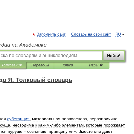
Запомнить сайт
Словарь на свой сайт
RU
едии на Академике
Найти!
Толкования
Переводы
Книги
Игры ⚽
до Я. Толковый словарь
ная
субстанция
,
материальная
первооснова
,
первопричина
есуща
,
несводима
к
каким
-
либо
элементам
,
которые
порождает
тся
пуруше
–
сознанию
,
принципу
«
я
».
Вместе
они
дают