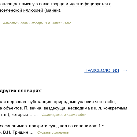
воплощает
высшую
волю
творца
и
идентифицируется
с
вселенской
иллюзией
(
майей
).
 —
Алматы:
Создiк
-
Словарь
.
В
.
И
.
Зорин
.
2002
.
ПРАКСЕОЛОГИЯ
других словарях:
и первонач. субстанция, природные условия чего либо,
объектов. П. вечна, вездесуща, несводима к к. л. конкретным
и т. п.), которые… …
Философская энциклопедия
 синонимов. пракрити сущ., кол во синонимов: 1 •
IS. В.Н. Тришин …
Словарь синонимов