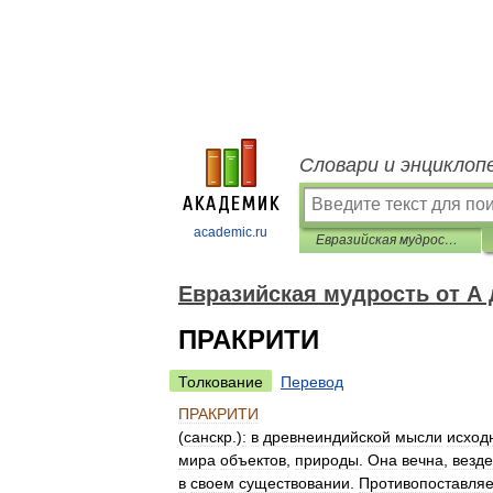
Словари и энциклоп
academic.ru
Евразийская мудрость от А до Я. Толковый словарь
Евразийская мудрость от А 
ПРАКРИТИ
Толкование
Перевод
ПРАКРИТИ
(
санскр
.)
:
в
древнеиндийской
мысли
исход
мира
объектов
,
природы
.
Она
вечна
,
везд
в
своем
существовании
.
Противопоставляе